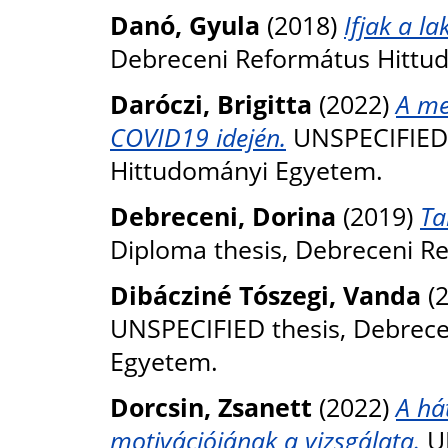
Danó, Gyula
(2018)
Ifjak a l
Debreceni Református Hittu
Daróczi, Brigitta
(2022)
A me
COVID19 idején.
UNSPECIFIED 
Hittudományi Egyetem.
Debreceni, Dorina
(2019)
Ta
Diploma thesis, Debreceni R
Dibácziné Tószegi, Vanda
(
UNSPECIFIED thesis, Debrec
Egyetem.
Dorcsin, Zsanett
(2022)
A há
motivációjának a vizsgálata.
UN