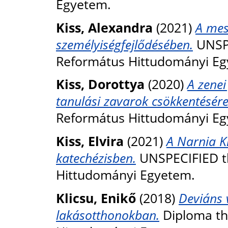
Egyetem.
Kiss, Alexandra
(2021)
A mes
személyiségfejlődésében.
UNSPE
Református Hittudományi Eg
Kiss, Dorottya
(2020)
A zenei
tanulási zavarok csökkentésére
Református Hittudományi Eg
Kiss, Elvira
(2021)
A Narnia K
katechézisben.
UNSPECIFIED th
Hittudományi Egyetem.
Klicsu, Enikő
(2018)
Deviáns 
lakásotthonokban.
Diploma th