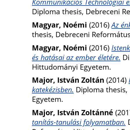
Kommunikációs Technológiai e
Diploma thesis, Debreceni R
Magyar, Noémi
(2016)
Az én
thesis, Debreceni Reformátu
Magyar, Noémi
(2016)
Istenk
és hatásai az ember életére.
Di
Hittudományi Egyetem.
Major, István Zoltán
(2014)
katekézisben.
Diploma thesis,
Egyetem.
Major, István Zoltánné
(201
tanítás-tanulási folyamatban.
D