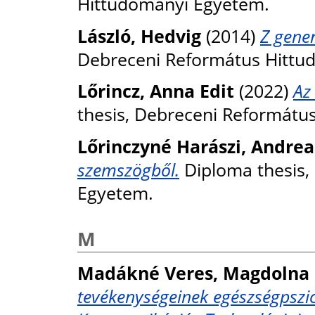
Hittudományi Egyetem.
László, Hedvig
(2014)
Z gene
Debreceni Református Hittu
Lőrincz, Anna Edit
(2022)
Az
thesis, Debreceni Reformátu
Lőrinczyné Harászi, Andrea
szemszögből.
Diploma thesis,
Egyetem.
M
Madákné Veres, Magdolna
tevékenységeinek egészségpszic