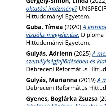
Gergely-Simon, Linda
(2022
oktatási intézmény?
UNSPECIFI
Hittudományi Egyetem.
Guba, Tímea
(2020)
A kisisk
vizuális megjelenése.
Diploma t
Hittudományi Egyetem.
Gulyás, Adrienn
(2025)
A me
személyiségfejlődésében és kia
Debreceni Református Hittu
Gulyás, Marianna
(2019)
A m
Debreceni Református Hittu
Gyenes, Boglárka Zsuzsa
(2