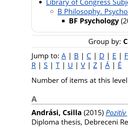
Library of Congress Subj
B Philosophy. Psychol
BF Psychology
(2
Group by:
C
Jump to:
A
|
B
|
C
|
D
|
E
|
F
R
|
S
|
T
|
U
|
V
|
Z
|
Á
|
É
Number of items at this leve
A
Andrási, Csilla
(2015)
Pozitív
Diploma thesis, Debreceni R