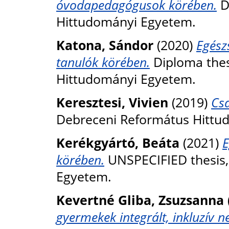
óvodapedagógusok körében.
D
Hittudományi Egyetem.
Katona, Sándor
(2020)
Egész
tanulók körében.
Diploma thes
Hittudományi Egyetem.
Keresztesi, Vivien
(2019)
Csa
Debreceni Református Hittu
Kerékgyártó, Beáta
(2021)
E
körében.
UNSPECIFIED thesis,
Egyetem.
Kevertné Gliba, Zsuzsanna
gyermekek integrált, inkluzív 