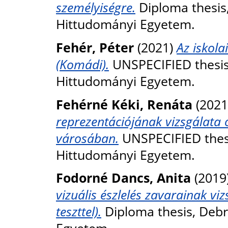
személyiségre.
Diploma thesis
Hittudományi Egyetem.
Fehér, Péter
(2021)
Az iskola
(Komádi).
UNSPECIFIED thesis
Hittudományi Egyetem.
Fehérné Kéki, Renáta
(2021
reprezentációjának vizsgálata 
városában.
UNSPECIFIED thes
Hittudományi Egyetem.
Fodorné Dancs, Anita
(2019
vizuális észlelés zavarainak vi
teszttel).
Diploma thesis, Deb