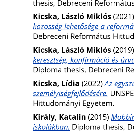
thesis, Debreceni Reformátu
Kicska, László Miklós
(2021
közösség lehetősége a reformá
Debreceni Református Hittu
Kicska, László Miklós
(2019
keresztség, konfirmáció és úrv
Diploma thesis, Debreceni R
Kicska, Lídia
(2022)
Az egysz
személyiségfejlődésére.
UNSPEC
Hittudományi Egyetem.
Király, Katalin
(2015)
Mobbin
iskolákban.
Diploma thesis, D