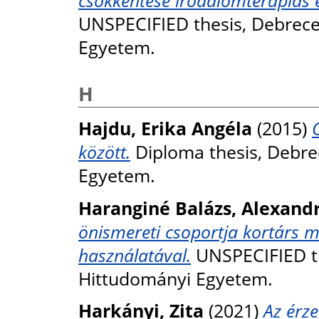
csökkentése irodalomterápiás 
UNSPECIFIED thesis, Debrec
Egyetem.
H
Hajdu, Erika Angéla
(2015)
között.
Diploma thesis, Debre
Egyetem.
Haranginé Balázs, Alexand
önismereti csoportja kortárs 
használatával.
UNSPECIFIED th
Hittudományi Egyetem.
Harkányi, Zita
(2021)
Az érze