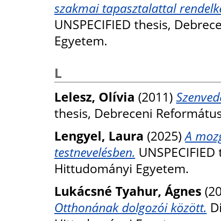
szakmai tapasztalattal rendel
UNSPECIFIED thesis, Debrec
Egyetem.
L
Lelesz, Olívia
(2011)
Szenved
thesis, Debreceni Reformátu
Lengyel, Laura
(2025)
A mozg
testnevelésben.
UNSPECIFIED t
Hittudományi Egyetem.
Lukácsné Tyahur, Ágnes
(2
Otthonának dolgozói között.
Di