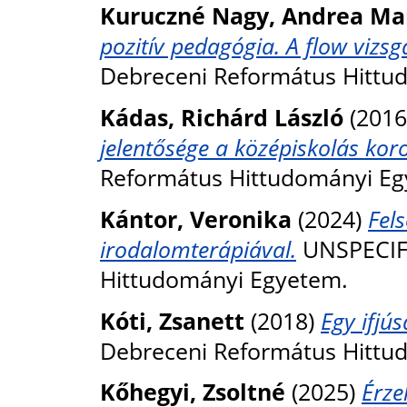
Kuruczné Nagy, Andrea Ma
pozitív pedagógia. A flow vizs
Debreceni Református Hittu
Kádas, Richárd László
(2016
jelentősége a középiskolás kor
Református Hittudományi Eg
Kántor, Veronika
(2024)
Fel
irodalomterápiával.
UNSPECIFI
Hittudományi Egyetem.
Kóti, Zsanett
(2018)
Egy ifjú
Debreceni Református Hittu
Kőhegyi, Zsoltné
(2025)
Érze