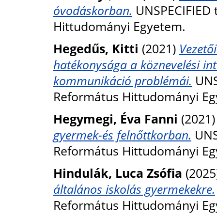
óvodáskorban.
UNSPECIFIED t
Hittudományi Egyetem.
Hegedűs, Kitti
(2021)
Vezető
hatékonysága a köznevelési i
kommunikáció problémái.
UNSP
Református Hittudományi Eg
Hegymegi, Éva Fanni
(2021
gyermek-és felnőttkorban.
UNSP
Református Hittudományi Eg
Hindulák, Luca Zsófia
(2025
általános iskolás gyermekekre.
Református Hittudományi Eg