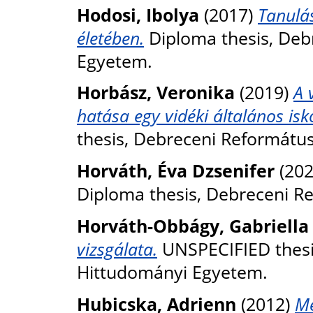
Hodosi, Ibolya
(2017)
Tanulás
életében.
Diploma thesis, Deb
Egyetem.
Horbász, Veronika
(2019)
A 
hatása egy vidéki általános is
thesis, Debreceni Reformátu
Horváth, Éva Dzsenifer
(20
Diploma thesis, Debreceni R
Horváth-Obbágy, Gabriella
vizsgálata.
UNSPECIFIED thesi
Hittudományi Egyetem.
Hubicska, Adrienn
(2012)
Mé