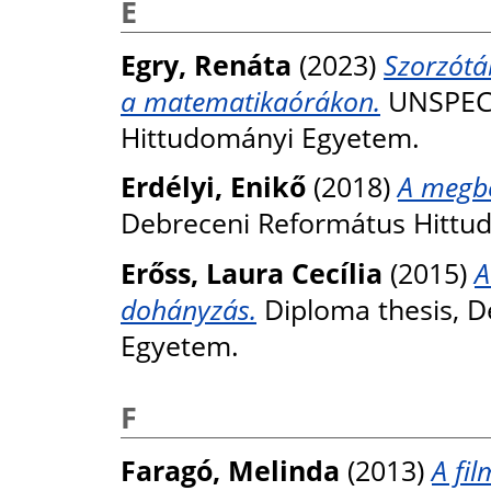
E
Egry, Renáta
(2023)
Szorzótáb
a matematikaórákon.
UNSPECI
Hittudományi Egyetem.
Erdélyi, Enikő
(2018)
A megbe
Debreceni Református Hittu
Erőss, Laura Cecília
(2015)
A
dohányzás.
Diploma thesis, 
Egyetem.
F
Faragó, Melinda
(2013)
A fi