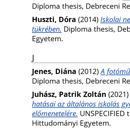
Diploma thesis, Debreceni R
Huszti, Dóra
(2014)
Iskolai ne
tükrében.
Diploma thesis, De
Egyetem.
J
Jenes, Diána
(2012)
A fotómű
Diploma thesis, Debreceni R
Juhász, Patrik Zoltán
(2021
hatásai az általános iskolás gy
előmenetelére.
UNSPECIFIED th
Hittudományi Egyetem.