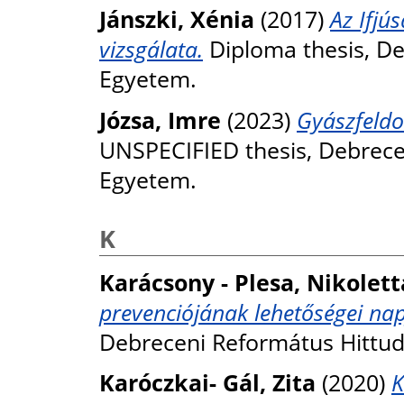
Jánszki, Xénia
(2017)
Az Ifjú
vizsgálata.
Diploma thesis, D
Egyetem.
Józsa, Imre
(2023)
Gyászfeldo
UNSPECIFIED thesis, Debrec
Egyetem.
K
Karácsony - Plesa, Nikolett
prevenciójának lehetőségei na
Debreceni Református Hittu
Karóczkai- Gál, Zita
(2020)
K