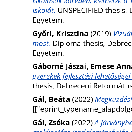
iskolások körében, kiemelve a
Iskolát.
UNSPECIFIED thesis, 
Egyetem.
Győri, Krisztina
(2019)
Vizuá
most.
Diploma thesis, Debre
Egyetem.
Gáborné Jászai, Emese Ann
gyerekek fejlesztési lehetősége
thesis, Debreceni Reformátu
Gál, Beáta
(2022)
Megküzdési
[["eprint_typename_alapdolgo
Gál, Zsóka
(2022)
A járványhe