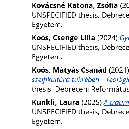
Kovácsné Katona, Zsófia
(2
UNSPECIFIED thesis, Debrec
Egyetem.
Koós, Csenge Lilla
(2024)
Gy
UNSPECIFIED thesis, Debrec
Egyetem.
Koós, Mátyás Csanád
(2021
szelfikultúra tükrében - Teológi
thesis, Debreceni Reformátu
Kunkli, Laura
(2025)
A traum
UNSPECIFIED thesis, Debrec
Egyetem.