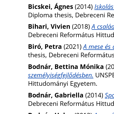
Bicskei, Ágnes
(2014)
Iskolá
Diploma thesis, Debreceni R
Bihari, Vivien
(2018)
A család
Debreceni Református Hittu
Biró, Petra
(2021)
A mese és 
thesis, Debreceni Reformátu
Bodnár, Bettina Mónika
(2
személyiségfejlődésben.
UNSPEC
Hittudományi Egyetem.
Bodnár, Gabriella
(2014)
Spo
Debreceni Református Hittu