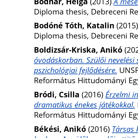
Bodnár, Helga
(2013)
A mesék
Diploma thesis, Debreceni R
Bodóné Tóth, Katalin
(2015
Diploma thesis, Debreceni R
Boldizsár-Kriska, Anikó
(20
óvodáskorban. Szülői nevelési 
pszichológiai fejlődésére.
UNSPE
Református Hittudományi Eg
Bródi, Csilla
(2016)
Érzelmi in
dramatikus énekes játékokkal.
Református Hittudományi Eg
Békési, Anikó
(2016)
Társas 