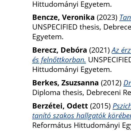
Hittudományi Egyetem.
Bencze, Veronika
(2023)
Tan
UNSPECIFIED thesis, Debrec
Egyetem.
Berecz, Debóra
(2021)
Az érz
és felnőttkorban.
UNSPECIFIED 
Hittudományi Egyetem.
Berkes, Zsuzsanna
(2012)
Dr
Diploma thesis, Debreceni R
Berzétei, Odett
(2015)
Pszic
tanító szakos hallgatók körébe
Református Hittudományi Eg