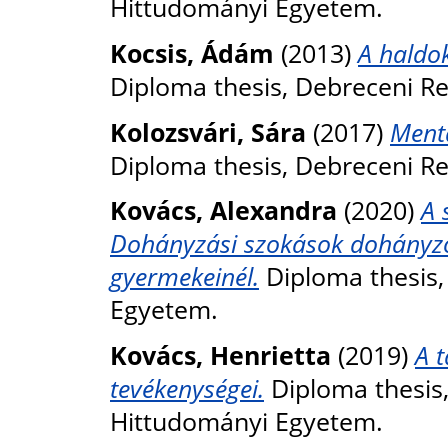
Hittudományi Egyetem.
Kocsis, Ádám
(2013)
A haldok
Diploma thesis, Debreceni R
Kolozsvári, Sára
(2017)
Mentá
Diploma thesis, Debreceni R
Kovács, Alexandra
(2020)
A 
Dohányzási szokások dohányzó,
gyermekeinél.
Diploma thesis,
Egyetem.
Kovács, Henrietta
(2019)
A 
tevékenységei.
Diploma thesis
Hittudományi Egyetem.