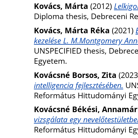
Kovács, Márta
(2012)
Lelkigo
Diploma thesis, Debreceni R
Kovács, Márta Réka
(2021)
kezelése L. M.Montgomery Anne
UNSPECIFIED thesis, Debrec
Egyetem.
Kovácsné Borsos, Zita
(2023
intelligencia fejlesztésében.
UNS
Református Hittudományi Eg
Kovácsné Békési, Annamár
vizsgálata egy nevelőtestületbe
Református Hittudományi Eg