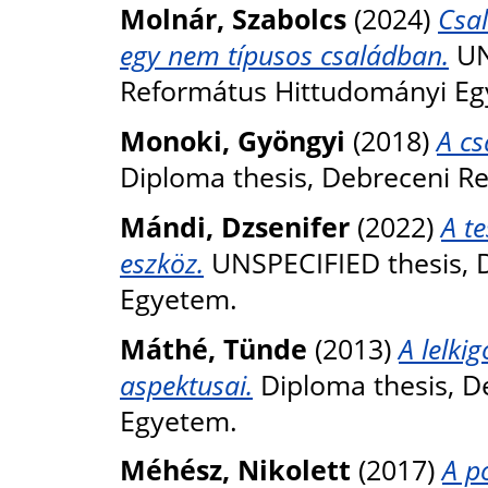
Molnár, Szabolcs
(2024)
Csa
egy nem típusos családban.
UN
Református Hittudományi Eg
Monoki, Gyöngyi
(2018)
A cs
Diploma thesis, Debreceni R
Mándi, Dzsenifer
(2022)
A t
eszköz.
UNSPECIFIED thesis, 
Egyetem.
Máthé, Tünde
(2013)
A lelki
aspektusai.
Diploma thesis, D
Egyetem.
Méhész, Nikolett
(2017)
A p