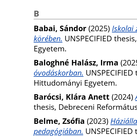
B
Babai, Sándor
(2025)
Iskolai
körében.
UNSPECIFIED thesis,
Egyetem.
Baloghné Halász, Irma
(202
óvodáskorban.
UNSPECIFIED t
Hittudományi Egyetem.
Barócsi, Klára Anett
(2024)
thesis, Debreceni Reformátu
Belme, Zsófia
(2023)
Háziáll
pedagógiában.
UNSPECIFIED t