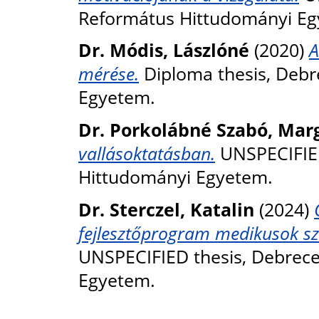
Református Hittudományi Eg
Dr. Módis, Lászlóné
(2020)
A
mérése.
Diploma thesis, Debr
Egyetem.
Dr. Porkolábné Szabó, Marg
vallásoktatásban.
UNSPECIFIED
Hittudományi Egyetem.
Dr. Sterczel, Katalin
(2024)
fejlesztőprogram medikusok sz
UNSPECIFIED thesis, Debrec
Egyetem.