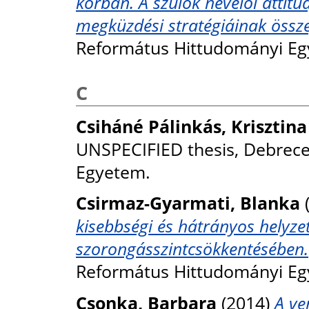
korban. A szülők nevelői attitű
megküzdési stratégiáinak össze
Református Hittudományi Eg
C
Csiháné Pálinkás, Krisztina
UNSPECIFIED thesis, Debrec
Egyetem.
Csirmaz-Gyarmati, Blanka
kisebbségi és hátrányos helyze
szorongásszintcsökkentésében.
Református Hittudományi Eg
Csonka, Barbara
(2014)
A ve