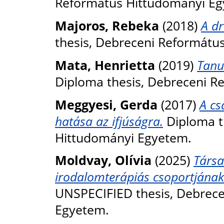
Református Hittudományi Eg
Majoros, Rebeka
(2018)
A dr
thesis, Debreceni Reformátu
Mata, Henrietta
(2019)
Tanu
Diploma thesis, Debreceni R
Meggyesi, Gerda
(2017)
A cs
hatása az ifjúságra.
Diploma t
Hittudományi Egyetem.
Moldvay, Olívia
(2025)
Társa
irodalomterápiás csoportjának
UNSPECIFIED thesis, Debrec
Egyetem.