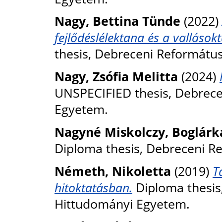
Nagy, Bettina Tünde
(2022)
fejlődéslélektana és a vallások
thesis, Debreceni Reformátu
Nagy, Zsófia Melitta
(2024)
UNSPECIFIED thesis, Debrec
Egyetem.
Nagyné Miskolczy, Boglárk
Diploma thesis, Debreceni R
Németh, Nikoletta
(2019)
T
hitoktatásban.
Diploma thesis
Hittudományi Egyetem.