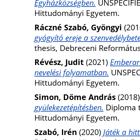
Egyházközségben.
UNSPECIFIED
Hittudományi Egyetem.
Ráczné Szabó, Gyöngyi
(201
gyógyító ereje a szenvedélybe
thesis, Debreceni Reformátu
Révész, Judit
(2021)
Emberarc
nevelési folyamatban.
UNSPECI
Hittudományi Egyetem.
Simon, Döme András
(2018
gyülekezetépítésben.
Diploma t
Hittudományi Egyetem.
Szabó, Irén
(2020)
Játék a hit