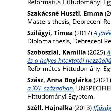
Református Hittudományi Eg
Szakácsné Huszti, Emma
(2
Masters thesis, Debreceni R
Szilágyi, Tímea
(2017)
A játé
Diploma thesis, Debreceni R
Szoboszlai, Kamilla
(2025)
A
és a helyes hitoktatói hozzáállá
Református Hittudományi Eg
Szász, Anna Boglárka
(2021
a XXI. században.
UNSPECIFIED
Hittudományi Egyetem.
Széll, Hajnalka
(2013)
Ifjúsá