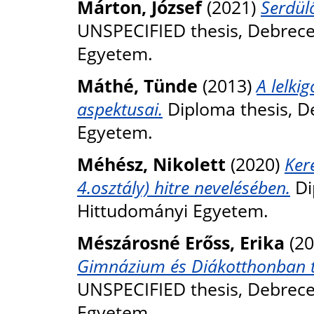
Márton, József
(2021)
Serdülő
UNSPECIFIED thesis, Debrec
Egyetem.
Máthé, Tünde
(2013)
A lelki
aspektusai.
Diploma thesis, D
Egyetem.
Méhész, Nikolett
(2020)
Ker
4.osztály) hitre nevelésében.
Di
Hittudományi Egyetem.
Mészárosné Erőss, Erika
(20
Gimnázium és Diákotthonban ta
UNSPECIFIED thesis, Debrec
Egyetem.