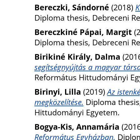
Bereczki, Sándorné
(2018)
K
Diploma thesis, Debreceni R
Bereczkiné Pápai, Margit
(
Diploma thesis, Debreceni R
Birikiné Király, Dalma
(201
segítségnyújtás a magyar tár
Református Hittudományi Eg
Birinyi, Lilla
(2019)
Az istenké
megközelítése.
Diploma thesis
Hittudományi Egyetem.
Bogya-Kis, Annamária
(201
Református Egyházban.
Diplom