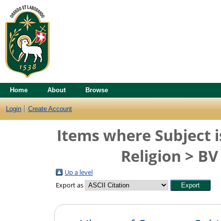
Home
About
Browse
Login
Create Account
Items where Subject i
Religion > BV
Up a level
Export as