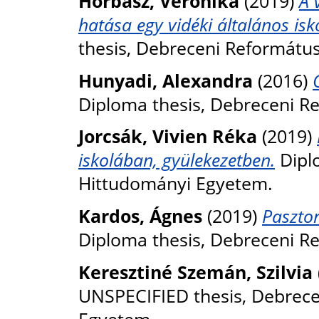
Horbász, Veronika
(2019)
A 
hatása egy vidéki általános is
thesis, Debreceni Reformátu
Hunyadi, Alexandra
(2016)
Diploma thesis, Debreceni R
Jorcsák, Vivien Réka
(2019)
iskolában, gyülekezetben.
Dipl
Hittudományi Egyetem.
Kardos, Ágnes
(2019)
Pasztor
Diploma thesis, Debreceni R
Keresztiné Szemán, Szilvia
UNSPECIFIED thesis, Debrec