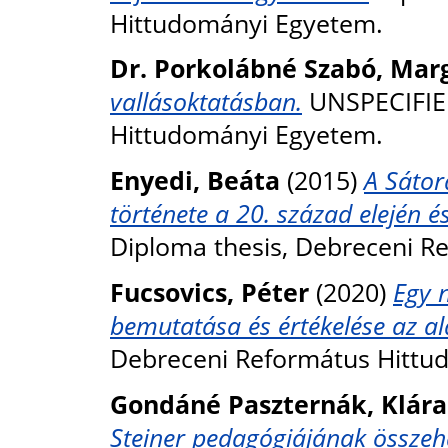
Hittudományi Egyetem.
Dr. Porkolábné Szabó, Marg
vallásoktatásban.
UNSPECIFIED
Hittudományi Egyetem.
Enyedi, Beáta
(2015)
A Sátor
története a 20. század elején 
Diploma thesis, Debreceni R
Fucsovics, Péter
(2020)
Egy 
bemutatása és értékelése az ala
Debreceni Református Hittu
Gondáné Paszternák, Klára
Steiner pedagógiájának összeh