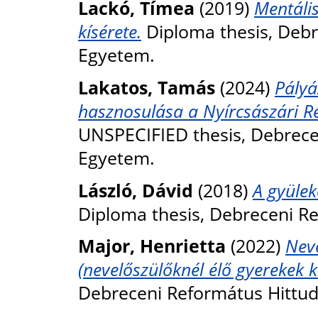
Lackó, Tímea
(2019)
Mentáli
kísérete.
Diploma thesis, Deb
Egyetem.
Lakatos, Tamás
(2024)
Pályá
hasznosulása a Nyírcsászári R
UNSPECIFIED thesis, Debrec
Egyetem.
László, Dávid
(2018)
A gyülek
Diploma thesis, Debreceni R
Major, Henrietta
(2022)
Nev
(nevelőszülőknél élő gyerekek k
Debreceni Református Hittu