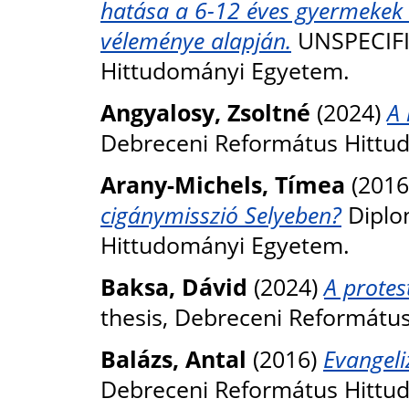
hatása a 6-12 éves gyermekek s
véleménye alapján.
UNSPECIFIE
Hittudományi Egyetem.
Angyalosy, Zsoltné
(2024)
A 
Debreceni Református Hittu
Arany-Michels, Tímea
(2016
cigánymisszió Selyeben?
Diplo
Hittudományi Egyetem.
Baksa, Dávid
(2024)
A protest
thesis, Debreceni Reformátu
Balázs, Antal
(2016)
Evangeli
Debreceni Református Hittu