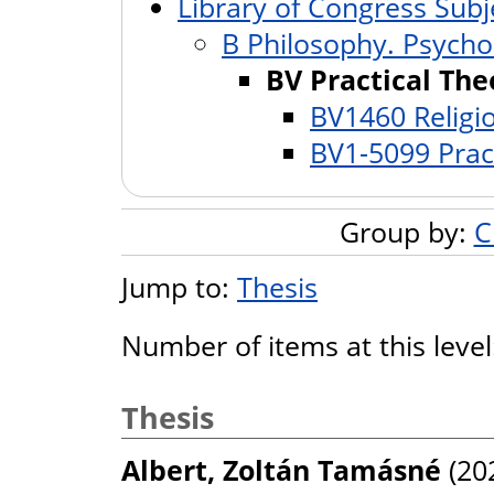
Library of Congress Subj
B Philosophy. Psychol
BV Practical The
BV1460 Religi
BV1-5099 Prac
Group by:
C
Jump to:
Thesis
Number of items at this leve
Thesis
Albert, Zoltán Tamásné
(20