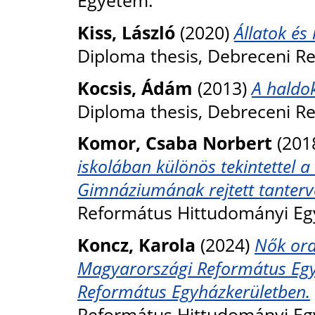
Egyetem.
Kiss, László
(2020)
Állatok és
Diploma thesis, Debreceni R
Kocsis, Ádám
(2013)
A haldok
Diploma thesis, Debreceni R
Komor, Csaba Norbert
(201
iskolában különös tekintettel 
Gimnáziumának rejtett tanterv
Református Hittudományi Eg
Koncz, Karola
(2024)
Nők ordi
Magyarországi Református Egyhá
Református Egyházkerületben.
Református Hittudományi Eg