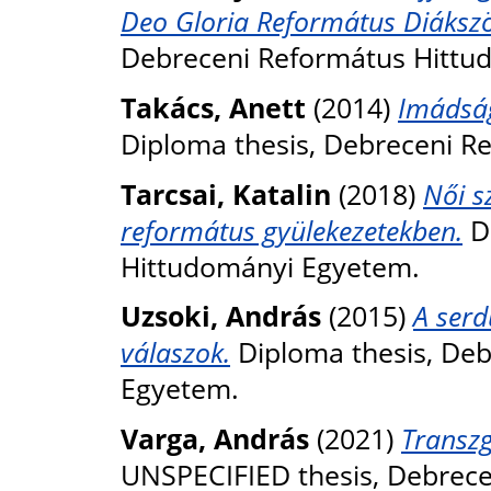
Deo Gloria Református Diákszö
Debreceni Református Hittu
Takács, Anett
(2014)
Imádság
Diploma thesis, Debreceni R
Tarcsai, Katalin
(2018)
Női s
református gyülekezetekben.
Di
Hittudományi Egyetem.
Uzsoki, András
(2015)
A serd
válaszok.
Diploma thesis, De
Egyetem.
Varga, András
(2021)
Transzg
UNSPECIFIED thesis, Debrec