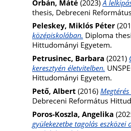
Orbán, Máté
(2023)
A lelkipá
thesis, Debreceni Reformátu
Peleskey, Miklós Péter
(20
középiskolában.
Diploma thesi
Hittudományi Egyetem.
Petrusinec, Barbara
(2021)
keresztyén életvitelben.
UNSPEC
Hittudományi Egyetem.
Pető, Albert
(2016)
Megtérés 
Debreceni Református Hittu
Poros-Koszla, Angelika
(202
gyülekezetbe tagolás eszközei