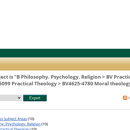
ct is "B Philosophy. Psychology. Religion > BV Practi
5099 Practical Theology > BV4625-4780 Moral theolog
ss Subject Areas
(10)
hy. Psychology. Religion
(10)
ractical Theology
(10)