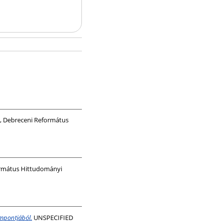
, Debreceni Református
ormátus Hittudományi
empontjából.
UNSPECIFIED