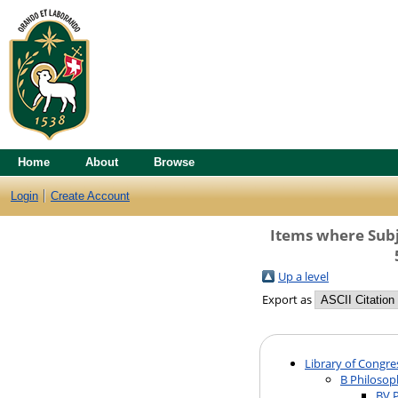
Home
About
Browse
Login
Create Account
Items where Subje
Up a level
Export as
Library of Congre
B Philosop
BV P