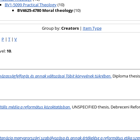
BV1-5099 Practical Theology
(10)
BV4625-4780 Moral theology
(10)
Group by:
Creators
|
Item Type
|
P
|
T
|
V
vel:
10
.
házasságfelfogás és annak változásai Tóbit könyvének tükrében.
Diploma thesis
itális média a református közoktatásban.
UNSPECIFIED thesis, Debreceni Ref
tanázia magyarországi szabályozása és annak értékelése a református etika sz