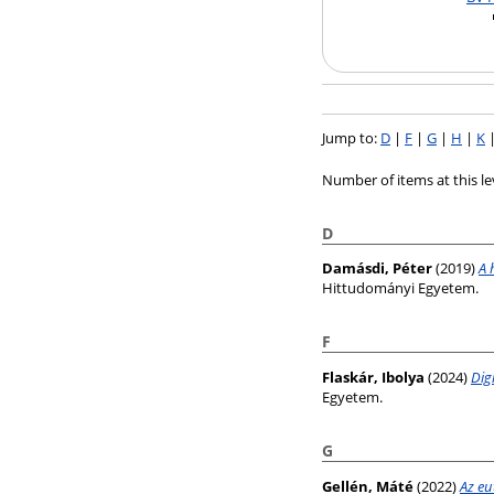
Jump to:
D
|
F
|
G
|
H
|
K
Number of items at this le
D
Damásdi, Péter
(2019)
A 
Hittudományi Egyetem.
F
Flaskár, Ibolya
(2024)
Dig
Egyetem.
G
Gellén, Máté
(2022)
Az eu