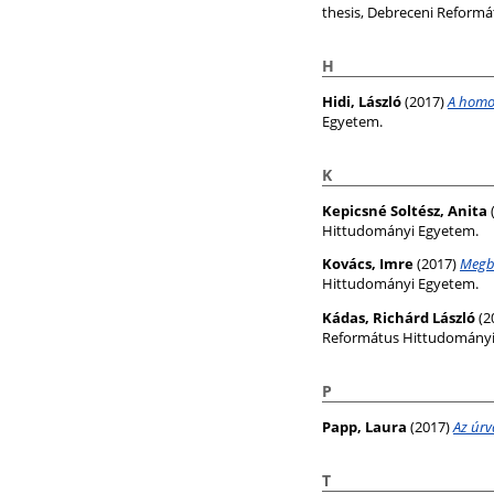
thesis, Debreceni Reform
H
Hidi, László
(2017)
A homos
Egyetem.
K
Kepicsné Soltész, Anita
Hittudományi Egyetem.
Kovács, Imre
(2017)
Megbo
Hittudományi Egyetem.
Kádas, Richárd László
(2
Református Hittudományi
P
Papp, Laura
(2017)
Az úrv
T