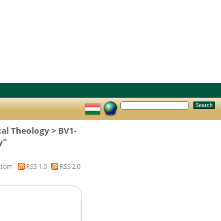
cal Theology > BV1-
y"
Atom
RSS 1.0
RSS 2.0