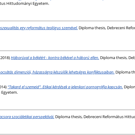
átus Hittudományi Egyetem.
zexualitás egy református teológus szemével.
Diploma thesis, Debreceni Ref
(2018)
Háborúval a békéért - kontra békével a háború ellen.
Diploma thesis, De
csátás dimenziói, házasságra készülők lehetséges konfliktusaiban.
Diploma th
014)
“Takard el szemeid”. Etikai kérdések a jelenkori pornográfia kapcsán.
Diplom
 Egyetem.
acsora szociáletikai perspektívái.
Diploma thesis, Debreceni Református Hitt