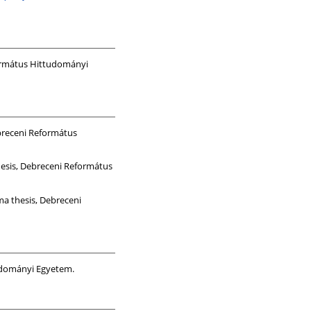
ormátus Hittudományi
breceni Református
esis, Debreceni Református
a thesis, Debreceni
udományi Egyetem.