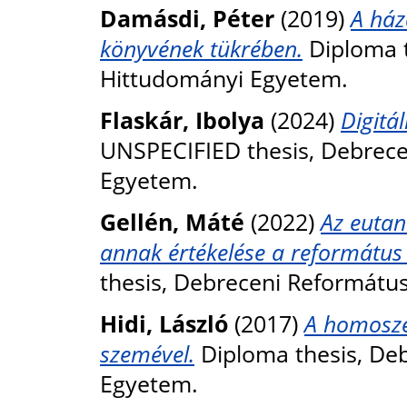
Damásdi, Péter
(2019)
A ház
könyvének tükrében.
Diploma t
Hittudományi Egyetem.
Flaskár, Ibolya
(2024)
Digitá
UNSPECIFIED thesis, Debrec
Egyetem.
Gellén, Máté
(2022)
Az eutan
annak értékelése a református
thesis, Debreceni Reformátu
Hidi, László
(2017)
A homosze
szemével.
Diploma thesis, De
Egyetem.