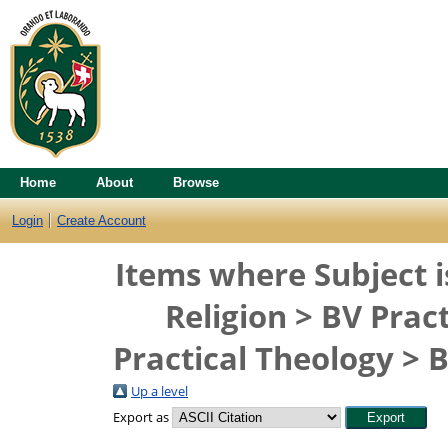
Home
About
Browse
Login
Create Account
Items where Subject i
Religion > BV Prac
Practical Theology > 
Up a level
Export as