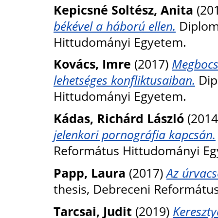
Kepicsné Soltész, Anita
(20
békével a háború ellen.
Diplom
Hittudományi Egyetem.
Kovács, Imre
(2017)
Megbocsá
lehetséges konfliktusaiban.
Dip
Hittudományi Egyetem.
Kádas, Richárd László
(2014
jelenkori pornográfia kapcsán.
Református Hittudományi Eg
Papp, Laura
(2017)
Az úrvacso
thesis, Debreceni Reformátu
Tarcsai, Judit
(2019)
Kereszty